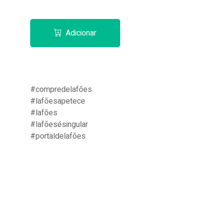
Adicionar
#compredelafões
#lafõesapetece
#lafões
#lafõesésingular
#portaldelafões