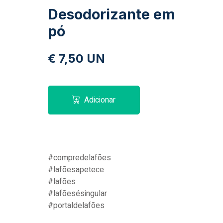
Desodorizante em
pó
€ 7,50 UN
Adicionar
#compredelafões
#lafõesapetece
#lafões
#lafõesésingular
#portaldelafões