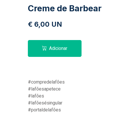
Creme de Barbear
€ 6,00 UN
Adicionar
#compredelafões
#lafõesapetece
#lafões
#lafõesésingular
#portaldelafões