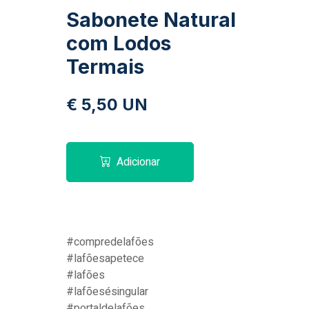
Sabonete Natural
com Lodos
Termais
€ 5,50 UN
Adicionar
#compredelafões
#lafõesapetece
#lafões
#lafõesésingular
#portaldelafões