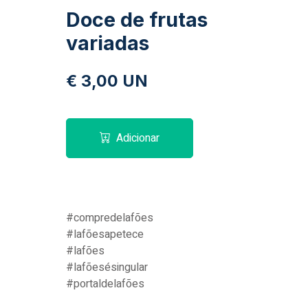
Doce de frutas
variadas
€ 3,00 UN
Adicionar
#compredelafões
#lafõesapetece
#lafões
#lafõesésingular
#portaldelafões