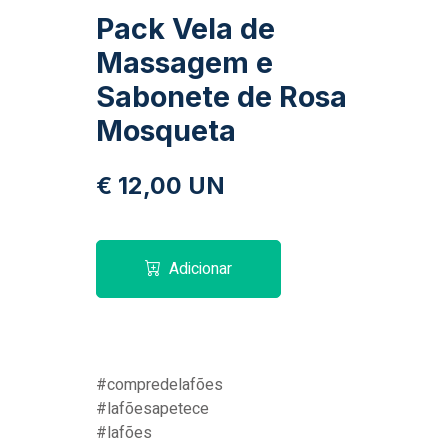
Pack Vela de
Massagem e
Sabonete de Rosa
Mosqueta
€ 12,00 UN
Adicionar
#compredelafões
#lafõesapetece
#lafões