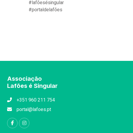
#lafõesésingular
#portaldelafões
Associação
Lafões é Singular
+351 960 211 754
portal@lafoes.pt