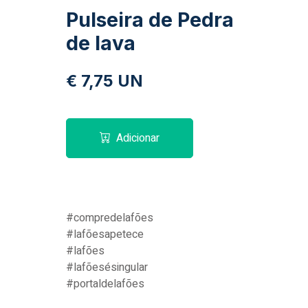
Pulseira de Pedra
de lava
€ 7,75 UN
Adicionar
#compredelafões
#lafõesapetece
#lafões
#lafõesésingular
#portaldelafões