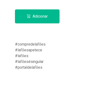
Adicionar
#compredelafões
#lafõesapetece
#lafões
#lafõesésingular
#portaldelafões