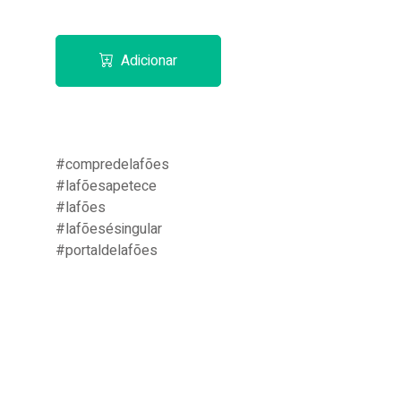
Adicionar
#compredelafões
#lafõesapetece
#lafões
#lafõesésingular
#portaldelafões