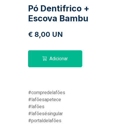
Pó Dentifrico +
Escova Bambu
€ 8,00 UN
Adicionar
#compredelafões
#lafõesapetece
#lafões
#lafõesésingular
#portaldelafões