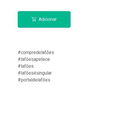
Adicionar
#compredelafões
#lafõesapetece
#lafões
#lafõesésingular
#portaldelafões